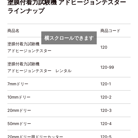
塗膜付着力試験機 アドヒージョンテスター
ラインナップ
商品名
商品コード
内
横スクロールできます
塗膜付着力試験機
ア
120
アドヒージョンテスター
接
塗膜付着力試験機
120-99
レ
アドヒージョンテスター レンタル
7mmドリー
120-1
7
10mmドリー
120-2
1
20mmドリー
120-3
2
50mmドリー
120-4
5
20mmドリー用ドリーカッター
120-5
2