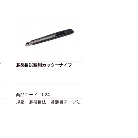
イ
碁盤目試験用カッターナイフ
商品コード
024
規格
碁盤目法・碁盤目テープ法