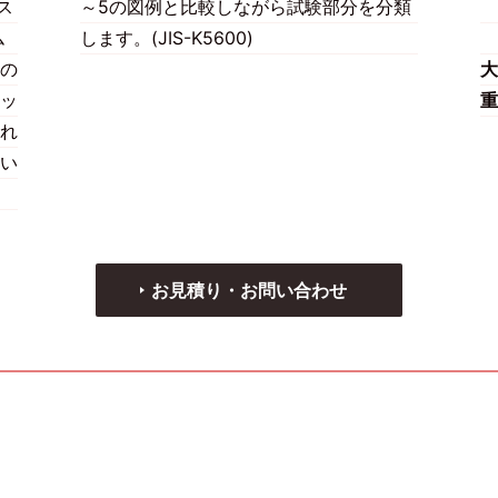
ス
～5の図例と比較しながら試験部分を分類
ム
します。(JIS-K5600)
の
大
ッ
重
れ
い
お見積り・お問い合わせ