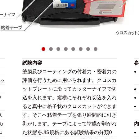
試験内容
参
ス
塗膜及びコーティングの付着力・密着力の
ッ
評価を行うために用いられます。クロスカ
ットプレートに沿ってカッターナイフで切
ク
込を入れます。縦横にそれぞれ切込を入れ
ると真中に格子状のクロスカットができま
ス
す。そこへ粘着テープを張り瞬間的に引き
カ
剥がします。テープによって塗膜が剥がれ
内
ロ
た状態をJIS規格にある試験結果の分類0