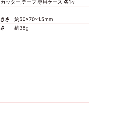
カッター,テープ,専用ケース 各1ヶ
きさ
約50×70×1.5mm
さ
約38g