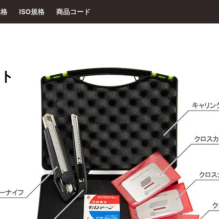
規格
ISO規格
商品コード
ット