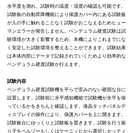
水平度を測れ、試験時の温度・湿度の確認も可能です。
試験板の自動昇降機能により保護カバー内にある試験板
が人の手に触れることなく試験がおこなえるためヒュー
マンエラーが発生しません。ペンデュラム硬度試験は試
験環境が大きく影響するため、本機によりこれまでにな
く安定した試験環境を整えることができます。試験結果
は本体内部にデータで記録されていくためより効率的な
ペンデュラム硬度試験が行えます。
試験内容
ペンデュラム硬度試験機を平らで歪みのない硬固な台に
設置します。試験前に水平感知機能で試験機が水平を保
っているかをきちんと確認します。液晶タッチパネルデ
ィスプレイの操作により、保護カバーを上に開きます。
試験板台にゆっくりと試験板を置きます。試験を行う振
り子をペルゾーもしくはケーニッヒから選択しセッティ