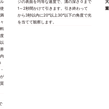
ル
ジの表面を均等な速度で、溝の深さ０まで
大
使
1～2秒間かけて引きます。引き終わって
重
満
から3秒以内に20°以上30°以下の角度で光
々
を当てて観察します。
料
度
以
界
内
さ
・
が
質
で