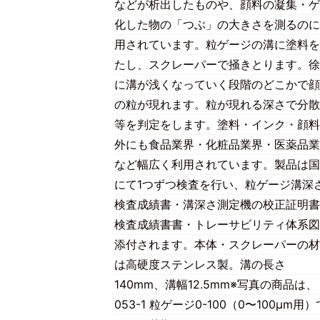
などが析出したものや、顔料の凝集・ゲ
化した物の「つぶ」の大きさを測るのに
用されています。粒ゲージの溝に塗料を
たし、スクレーパーで掻きとります。徐
に溝が浅くなっていく段階のどこかで顔
の粒が現れます。粒が現れる深さで分散
等を判定をします。塗料・インク・顔料
外にも食品業界・化粧品業界・医薬品業
など幅広く利用されています。製品は国
にて1つずつ検査を行い、粒ゲージ溝深
検査成績書・溝深さ測定機の校正証明書
検査成績書書・トレーサビリティ体系図
添付されます。本体・スクレーパーの材
は高硬度ステンレス製。溝の長さ
140mm、溝幅12.5mm※写真の商品は、
053-1 粒ゲージ0-100（0〜100μm用）