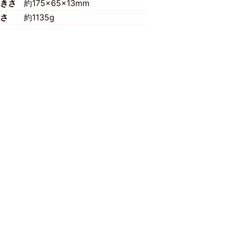
きさ
約175×65×13mm
さ
約1135g