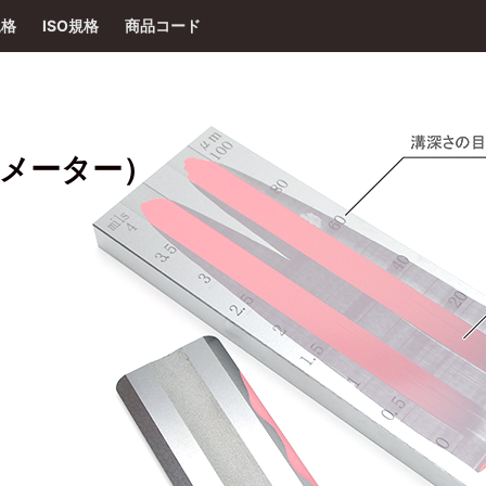
規格
ISO規格
商品コード
メーター）