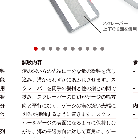
試験内容
参
料
溝の深い方の先端に十分な量の塗料を流し
能
込み、溝からわずかにあふれさせます。ス
用
クレーパーを両手の親指と他の指との間で
状
挟み、スクレーパーの長辺がゲージの幅方
分
向と平行になり、ゲージの溝の深い先端に
内
沢
刃先が接触するように置きます。スクレー
パーをゲージの表面になるように保持しな
剤
がら、溝の長辺方向に対して直角に、ゲー