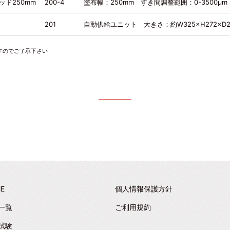
ド250mm
200-4
塗布幅：250mm すき間調整範囲：0-3500μm
201
自動供給ユニット 大きさ：約W325×H272×D2
すのでご了承下さい
E
個人情報保護方針
一覧
ご利用規約
試験