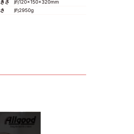
きさ
約120×150×320mm
さ
約2950g