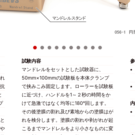
試験内容
参
マンドレルをセットとした試験器に、
れ
50mm×100mmの試験板を本体クランプ
抗
で挟みこみ固定します。ローラーを試験板
と
に近づけ、ハンドルを1～２秒の時間をか
プ
けて急激ではなく均等に180°回します。
内
ま
その後塗膜の割れ及び素地からの塗膜はが
と
れを検分します。塗膜の割れや剥がれが起
や
こるまでマンドレルをより小さなものに変