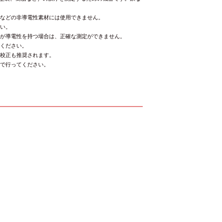
脂などの非導電性素材には使用できません。
さい。
膜が導電性を持つ場合は、正確な測定ができません。
認ください。
再校正も推奨されます。
境で行ってください。