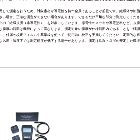
利用して測定を行うため、対象素材が導電性を持つ金属であることが前提です。絶縁体や樹
大きい場合、正確な測定ができない場合があります。できるだけ平坦な部分で測定してくだ
属上の「絶縁皮膜（非導電性）」を対象にしています。導電性のメッキや導電塗料など、皮
能な膜厚の範囲は機種によって異なります。測定対象の膜厚が仕様範囲内であることをご確
めに、付属の校正フィルムや基準板を使ってご使用前に校正を実施してください。定期的な
端な温度・湿度下では測定精度が低下する場合があります。測定は常温・常湿の安定した環