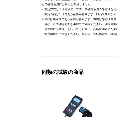
どの磁性金属には対応しておりません。
2.測定方式は「渦電流法」です。非磁性金属の導電性を
3.測定表面は平滑である必要があります。凹凸や曲面が
4.皮膜は絶縁性である必要があります。本機は導電性金
5.最小・最大測定範囲を事前にご確認ください。測定可
6.使用前に必ず校正を行ってください。高精度測定のた
6.測定環境にご注意ください。強磁界、強い静電気、極
同類の試験の商品