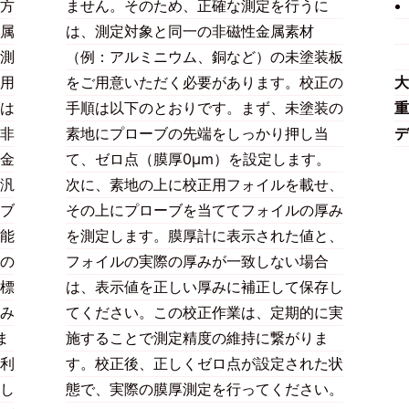
方
ません。そのため、正確な測定を行うに
属
は、測定対象と同一の非磁性金属素材
測
（例：アルミニウム、銅など）の未塗装板
用
をご用意いただく必要があります。校正の
大
は
手順は以下のとおりです。まず、未塗装の
重
非
素地にプローブの先端をしっかり押し当
デ
金
て、ゼロ点（膜厚0μm）を設定します。
汎
次に、素地の上に校正用フォイルを載せ、
ブ
その上にプローブを当ててフォイルの厚み
能
を測定します。膜厚計に表示された値と、
の
フォイルの実際の厚みが一致しない場合
標
は、表示値を正しい厚みに補正して保存し
み
てください。この校正作業は、定期的に実
ま
施することで測定精度の維持に繋がりま
利
す。校正後、正しくゼロ点が設定された状
し
態で、実際の膜厚測定を行ってください。