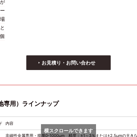
が
ー
場
と
個
お見積り・お問い合わせ
地専用）ラインナップ
ド
内容
横スクロールできます
非磁性金属専用・膜厚0-1000μm 精度：±1～3％または±2.5μmの大き