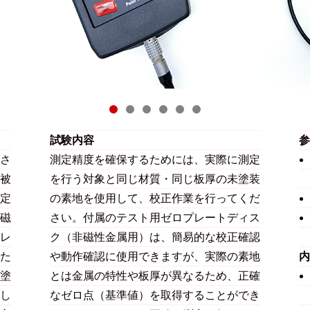
試験内容
参
さ
測定精度を確保するためには、実際に測定
被
を行う対象と同じ材質・同じ板厚の未塗装
定
の素地を使用して、校正作業を行ってくだ
磁
さい。付属のテスト用ゼロプレートディス
レ
ク（非磁性金属用）は、簡易的な校正確認
た
や動作確認に使用できますが、実際の素地
内
塗
とは金属の特性や板厚が異なるため、正確
し
なゼロ点（基準値）を取得することができ