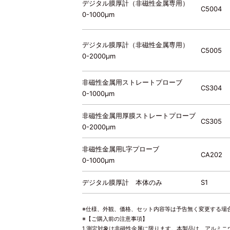
デジタル膜厚計（非磁性金属専用）
C5004
0-1000μm
デジタル膜厚計（非磁性金属専用）
C5005
0-2000μm
非磁性金属用ストレートプローブ
CS304
0-1000μm
非磁性金属用厚膜ストレートプローブ
CS305
0-2000μm
非磁性金属用L字プローブ
CA202
0-1000μm
デジタル膜厚計 本体のみ
S1
※仕様、外観、価格、セット内容等は予告無く変更する場
※【ご購入前の注意事項】
1.測定対象は非磁性金属に限ります。本製品は、アルミ