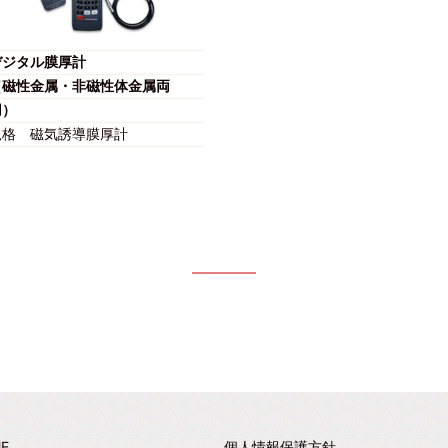
デジタル膜厚計
（磁性金属・非磁性体金属両
用）
規格
磁気誘導膜厚計
E
個人情報保護方針