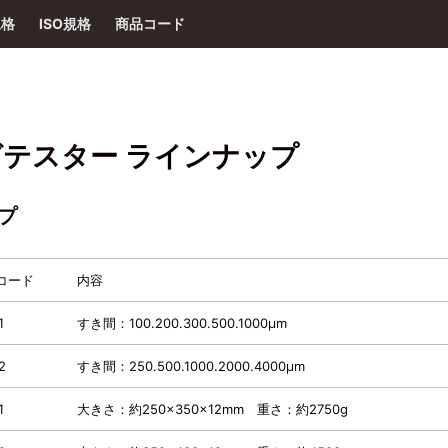
規格
ISO規格
商品コード
リングテスター ラインナップ
プ
コード
内容
1
すき間：100.200.300.500.1000μm
2
すき間：250.500.1000.2000.4000μm
1
大きさ：約250×350×12mm 重さ：約2750g