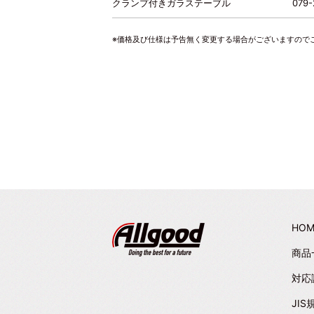
クランプ付きガラステーブル
079-
※価格及び仕様は予告無く変更する場合がございますので
HOM
商品
対応
JIS